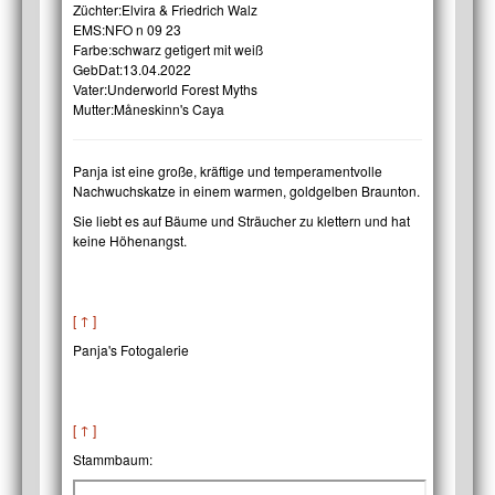
Züchter:
Elvira & Friedrich Walz
EMS:
NFO n 09 23
Farbe:
schwarz getigert mit weiß
GebDat:
13.04.2022
Vater:
Underworld Forest Myths
Mutter:
Måneskinn's Caya
Panja ist eine große, kräftige und temperamentvolle
Nachwuchskatze in einem warmen, goldgelben Braunton.
Sie liebt es auf Bäume und Sträucher zu klettern und hat
keine Höhenangst.
[ ↑ ]
Panja's Fotogalerie
[ ↑ ]
Stammbaum: