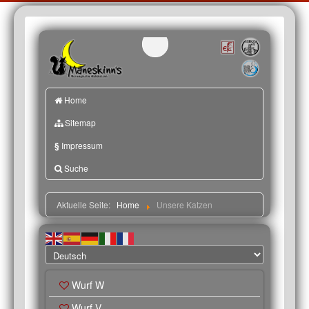
Home
Sitemap
§
Impressum
Suche
Aktuelle Seite:
Home
Unsere Katzen
Wurf W
Wurf V