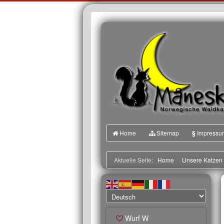
Home
Sitemap
§
Impressu
Aktuelle Seite:
Home
Unsere Katzen
Wurf W