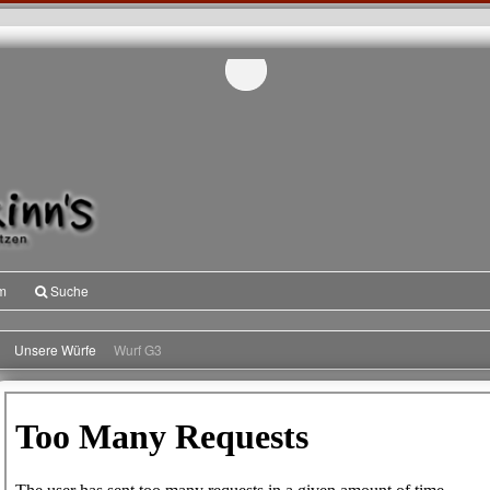
m
Suche
Unsere Würfe
Wurf G3