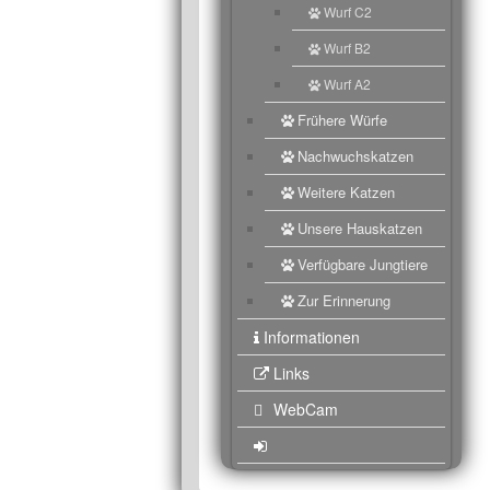
Wurf C2
Wurf B2
Wurf A2
Frühere Würfe
Nachwuchskatzen
Weitere Katzen
Unsere Hauskatzen
Verfügbare Jungtiere
Zur Erinnerung
Informationen
Links
WebCam