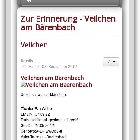
Zur Erinnerung - Veilchen
am Bärenbach
Veilchen
Details
Erstellt: 08. September 2012
Veilchen am Bärenbach
Unser schweizer Mädchen.
Züchter:
Eva Weber
EMS:
NFO f 09 22
Farbe:
schildpatt gestromt mit weiß
GebDat:
24.05.2012
Genotyp:
A-D-iiwwOoS-tt
Vater:
Tatze am Baerenbach