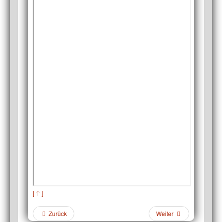
[ ↑ ]
Zurück
Weiter