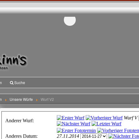
m
Suche
n
Unsere Würfe
Wurf V2