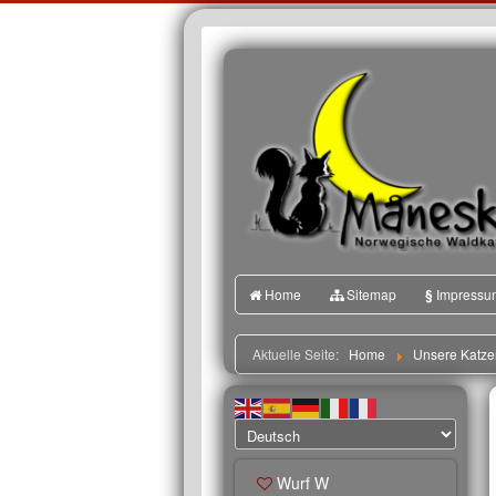
Home
Sitemap
§
Impressu
Aktuelle Seite:
Home
Unsere Katze
Wurf W