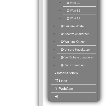
Wurf C2
Wurf B2
Wurf A2
Frühere Würfe
Nachwuchskatzen
Weitere Katzen
Unsere Hauskatzen
Verfügbare Jungtiere
Zur Erinnerung
Informationen
Links
WebCam