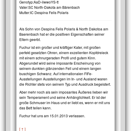
Genotyp:
AaD-iiwwoYS-tt
Vater:
SC North-Dakota am Bärenbach
Mutter:
IC Despina Felis Polaris
Als Sohn von Despina Felis Polaris & North Dakotoa am
Baerenbach hat er die positiven Eigenschaften seiner
Eltern geerbt.
Fuchur ist ein großer und kräftiger Kater, mit großen
perfekt gesetzten Ohren, einem exzellenten Kopfdreieck
mit einem schnurgeraden Profil und gutem Kinn.
Abgerundet wird seine imposante Erscheinung von
seinem dunklen glänzenden Fell und einem langen
buschigen Schwanz. Auf internationalen FIFe-
Ausstellungen Ausstellungen im In- und Ausland waren
die Richter stets von seinem Typ und Ausdruck begeistert.
Aber mehr noch als sein imposantes Äußeres lieben wir
sein Temperament und seine Anhänglichkeit. Er ist der
große Schmuser im Haus und er liebt es, wenn er mit uns
das Bett teilen kann.
Fuchur hat uns am 15.01.2013 verlassen.
[ ↑ ]