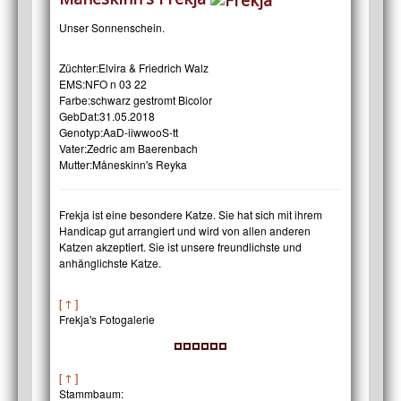
Unser Sonnenschein.
Züchter:
Elvira & Friedrich Walz
EMS:
NFO n 03 22
Farbe:
schwarz gestromt Bicolor
GebDat:
31.05.2018
Genotyp:
AaD-iiwwooS-tt
Vater:
Zedric am Baerenbach
Mutter:
Måneskinn's Reyka
Frekja ist eine besondere Katze. Sie hat sich mit ihrem
Handicap gut arrangiert und wird von allen anderen
Katzen akzeptiert. Sie ist unsere freundlichste und
anhänglichste Katze.
[ ↑ ]
Frekja's Fotogalerie
[ ↑ ]
Stammbaum: