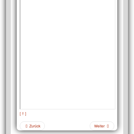
[ ↑ ]
Zurück
Weiter