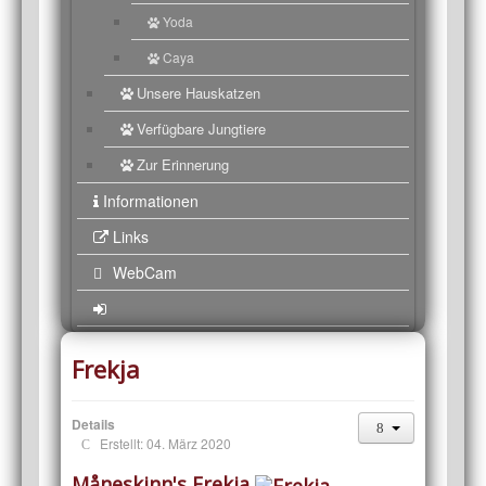
Yoda
Caya
Unsere Hauskatzen
Verfügbare Jungtiere
Zur Erinnerung
Informationen
Links
WebCam
Frekja
Details
Erstellt: 04. März 2020
Måneskinn's Frekja