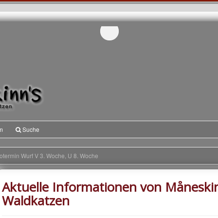
m
Suche
otermin Wurf V 3. Woche, U 8. Woche
Aktuelle Informationen von Måneski
Waldkatzen