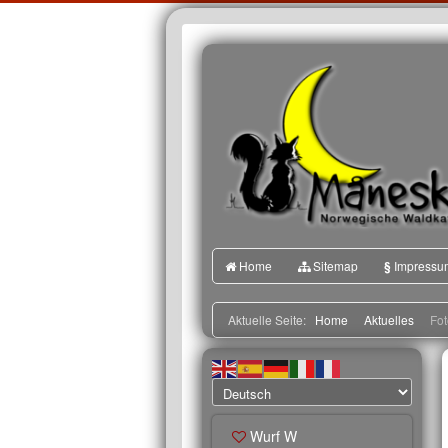
Home
Sitemap
§
Impressu
Aktuelle Seite:
Home
Aktuelles
Fot
Wurf W