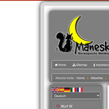
Home
Sitemap
§
Impressu
Aktuelle Seite:
Home
Aktuelles
Wurf W