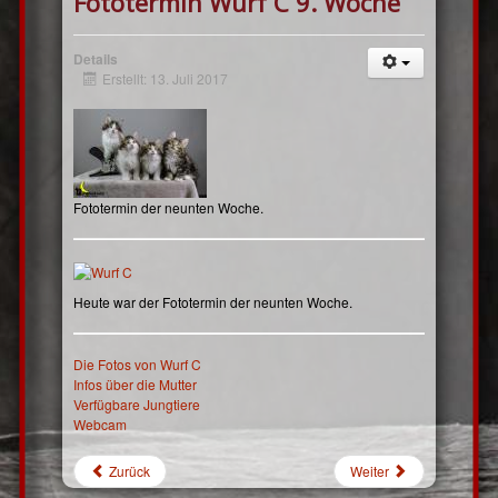
Fototermin Wurf C 9. Woche
Details
Erstellt: 13. Juli 2017
Fototermin der neunten Woche.
Heute war der Fototermin der neunten Woche.
Die Fotos von Wurf C
Infos über die Mutter
Verfügbare Jungtiere
Webcam
Zurück
Weiter