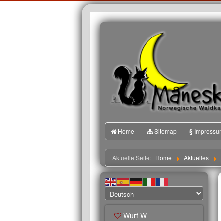
Home
Sitemap
§
Impressu
Aktuelle Seite:
Home
Aktuelles
Wurf W