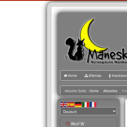
Home
Sitemap
§
Impressu
Aktuelle Seite:
Home
Aktuelles
Fot
Wurf W