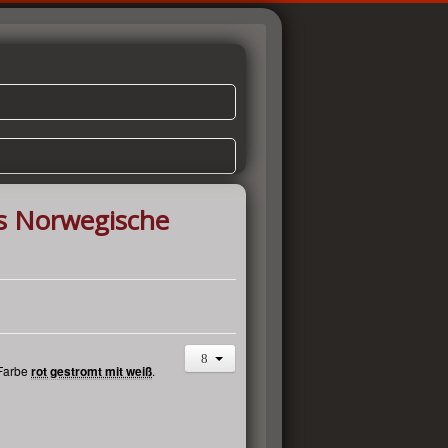
's Norwegische
 Farbe
rot gestromt mit weiß
.