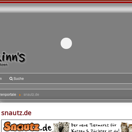
m
Suche
zenportale
snautz.de
snautz.de