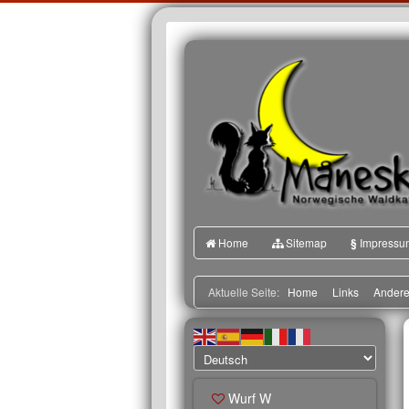
Home
Sitemap
§
Impressu
Aktuelle Seite:
Home
Links
Andere
Wurf W