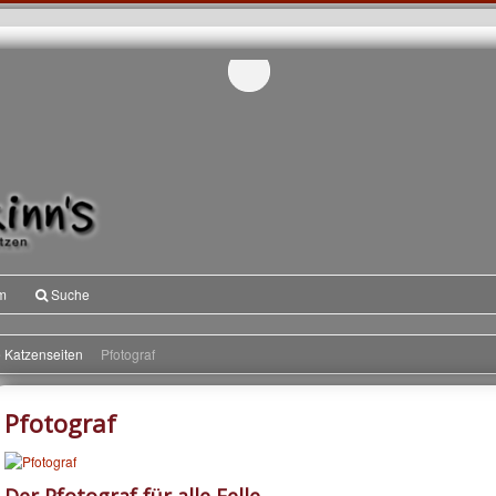
m
Suche
 Katzenseiten
Pfotograf
Pfotograf
Der Pfotograf für alle Felle