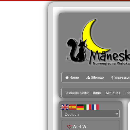
Home
Sitemap
§
Impressu
Aktuelle Seite:
Home
Aktuelles
Fot
Wurf W