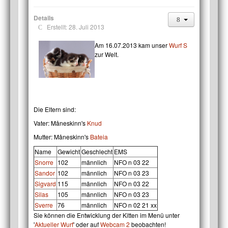
Details
Erstellt: 28. Juli 2013
Am 16.07.2013 kam unser
Wurf S
zur Welt.
Die Eltern sind:
Vater: Måneskinn's
Knud
Mutter: Måneskinn's
Bateia
Name
Gewicht
Geschlecht
EMS
Snorre
102
männlich
NFO n 03 22
Sandor
102
männlich
NFO n 03 23
Sigvard
115
männlich
NFO n 03 22
Silas
105
männlich
NFO n 03 23
Sverre
76
männlich
NFO n 02 21 xx
Sie können die Entwicklung der Kitten im Menü unter
'
Aktueller Wurf
' oder auf
Webcam 2
beobachten!