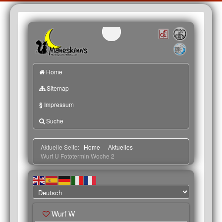
Home
Sitemap
§
Impressum
Suche
Aktuelle Seite:
Home
Aktuelles
Wurf U Fototermin Woche 2
Wurf W