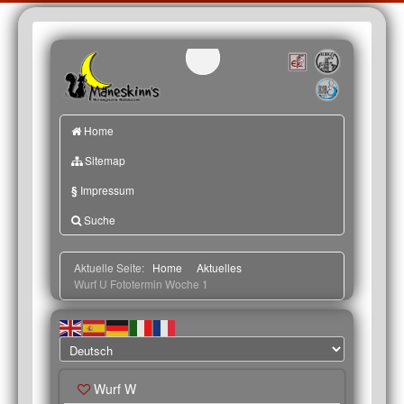
Home
Sitemap
§
Impressum
Suche
Aktuelle Seite:
Home
Aktuelles
Wurf U Fototermin Woche 1
Wurf W