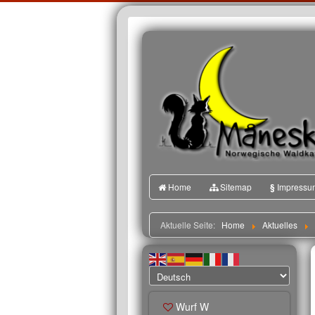
Home
Sitemap
§
Impressu
Aktuelle Seite:
Home
Aktuelles
Wurf W