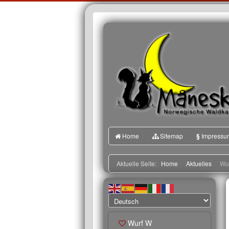
Home
Sitemap
§
Impressu
Aktuelle Seite:
Home
Aktuelles
Wur
Wurf W