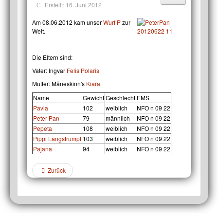
Erstellt: 16. Juni 2012
Am 08.06.2012 kam unser
Wurf P
zur
Welt.
Die Eltern sind:
Vater: Ingvar
Felis Polaris
Mutter: Måneskinn's
Kiara
Name
Gewicht
Geschlecht
EMS
Pavla
102
weiblich
NFO n 09 22
Peter Pan
79
männlich
NFO n 09 22
Pepeta
108
weiblich
NFO n 09 22
Pippi Langstrumpf
103
weiblich
NFO n 09 22
Pajana
94
weiblich
NFO n 09 22
Zurück