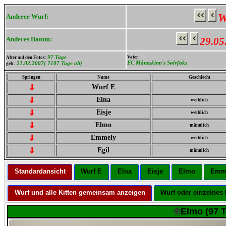
W
Anderer Wurf:
Anderes Datum:
29.05
97 Tage
Vater:
Alter auf den Fotos:
EC Måneskinn's Sølvfaks
21.02.2007( 7107 Tage alt)
geb.:
Springen
Name
Geschlecht
⇓
Wurf E
⇓
Elna
weiblich
⇓
Eisje
weiblich
⇓
Elmo
männlich
⇓
Emmely
weiblich
⇓
Egil
männlich
Standardansicht
Wurf E
Elna
Eisje
Elmo
Emm
Wurf und alle Kitten gemeinsam anzeigen
Wurf oder einzelnes 
⟰
Elmo (97 T