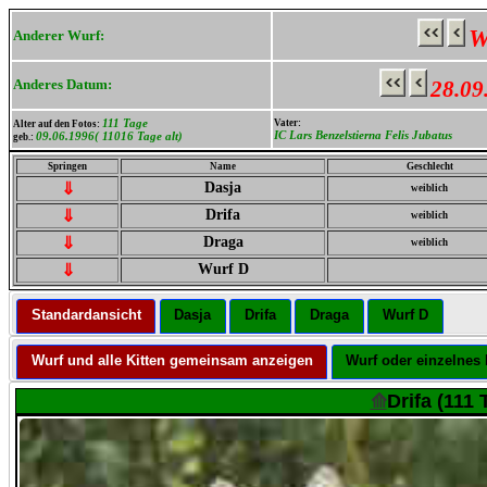
W
Anderer Wurf:
Anderes Datum:
28.09
111 Tage
Vater:
Alter auf den Fotos:
IC Lars Benzelstierna Felis Jubatus
09.06.1996( 11016 Tage alt)
geb.:
Springen
Name
Geschlecht
⇓
Dasja
weiblich
⇓
Drifa
weiblich
⇓
Draga
weiblich
⇓
Wurf D
Standardansicht
Dasja
Drifa
Draga
Wurf D
Wurf und alle Kitten gemeinsam anzeigen
Wurf oder einzelnes 
⟰
Drifa (111 